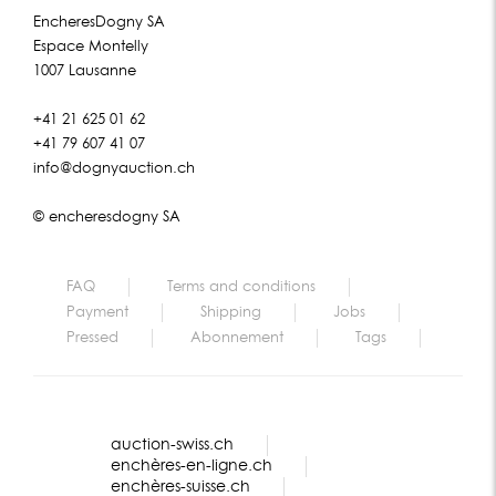
EncheresDogny SA
Espace Montelly
1007 Lausanne
+41 21 625 01 62
+41 79 607 41 07
info@dognyauction.ch
© encheresdogny SA
FAQ
Terms and conditions
Payment
Shipping
Jobs
Pressed
Abonnement
Tags
auction-swiss.ch
enchères-en-ligne.ch
enchères-suisse.ch