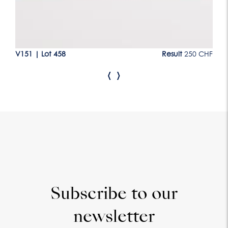
CHF
V151
|
Lot 458
Result
250 CHF
V1
‹
›
Subscribe to our
newsletter