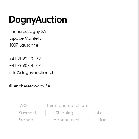
EncheresDogny SA
Espace Montelly
1007 Lausanne
+41 21 625 01 62
+41 79 607 41 07
info@dognyauction.ch
© encheresdogny SA
FAQ
Terms and conditions
Payment
Shipping
Jobs
Pressed
Abonnement
Tags