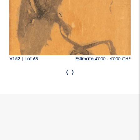
CHF
V152
|
Lot 63
Estimate
4'000 - 6'000 CHF
V1
‹
›