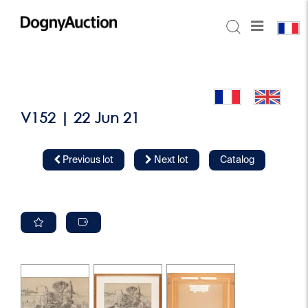
V152 | 22 Jun 21
Previous lot
Next lot
Catalog