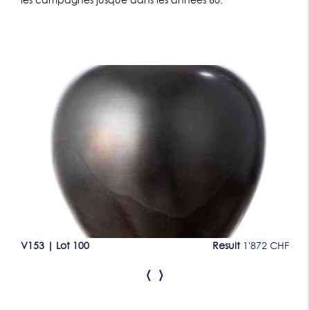
les campagnes jusque dans les années 60.
Lot 100
CHF
V153
|
Lot 100
Result
1'872 CHF
V1
‹
›