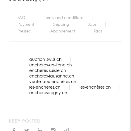
FAQ
Terms and conditions
Payment
Shipping
Jobs
Pressed
Abonnement
Tags
auction-swiss.ch
enchères-en-ligne.ch
enchères-suisse.ch
encheres-lausanne.ch
vente-aux-enchères.ch
les-encheres.ch
les-enchères.ch
encheresdogny.ch
KEEP POSTED