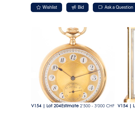
Wishlist
Bid
Ask a Question
Lot 204
Lot 20
00 - 1'800 CHF
V154
|
Lot 204
Estimate
2'500 - 3'000 CHF
V154
|
L