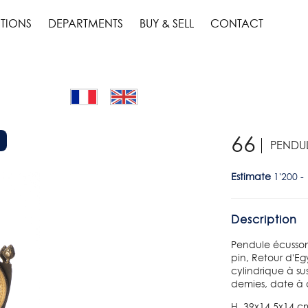
TIONS
DEPARTMENTS
BUY & SELL
CONTACT
66
PENDU
Estimate
1'200 -
Description
Pendule écusso
pin, Retour d'E
cylindrique à su
demies, date à a
H. 39x14.5x14 c