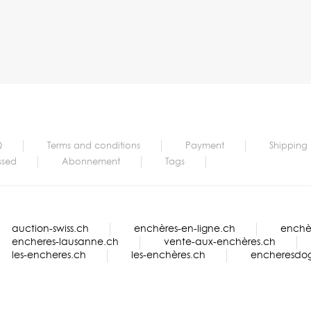
Q
Terms and conditions
Payment
Shipping
ssed
Abonnement
Tags
auction-swiss.ch
enchères-en-ligne.ch
enchèr
encheres-lausanne.ch
vente-aux-enchères.ch
les-encheres.ch
les-enchères.ch
encheresdo