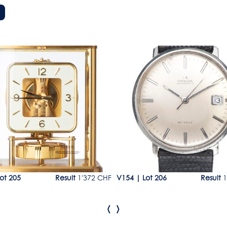
5
Lot 206
ot 205
Result
1'372 CHF
V154
|
Lot 206
Result
1
‹
›