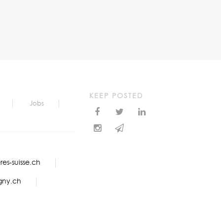
KEEP POSTED
Jobs
es-suisse.ch
gny.ch