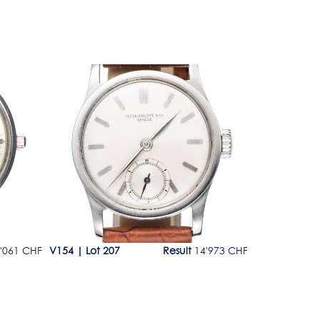
Lot 207
Lot 208
'061 CHF
V154
|
Lot 207
Result
14'973 CHF
V154
|
Lot 2