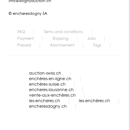
info@dognyauction.ch
© encheresdogny SA
FAQ
Terms and conditions
Payment
Shipping
Jobs
Pressed
Abonnement
Tags
auction-swiss.ch
enchères-en-ligne.ch
enchères-suisse.ch
encheres-lausanne.ch
vente-aux-enchères.ch
les-encheres.ch
les-enchères.ch
encheresdogny.ch