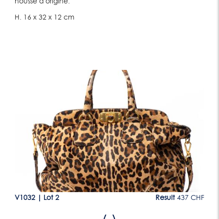
housse d'origine.
H. 16 x 32 x 12 cm
Lot 2
CHF
V1032
|
Lot 2
Result
437 CHF
V1
‹
›