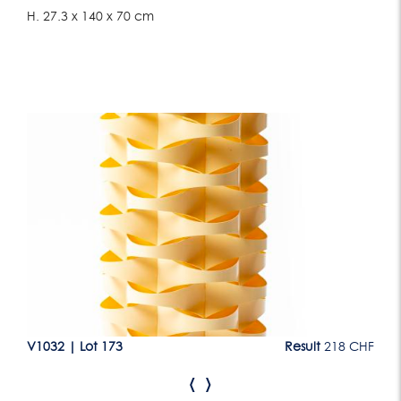
H. 27.3 x 140 x 70 cm
Lot 173
CHF
V1032
|
Lot 173
Result
218 CHF
V1
‹
›