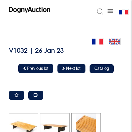
V1032 | 26 Jan 23
Previous lot
Next lot
Catalog