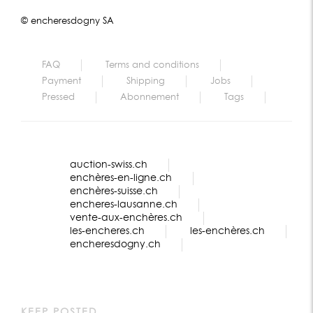
© encheresdogny SA
FAQ
Terms and conditions
Payment
Shipping
Jobs
Pressed
Abonnement
Tags
auction-swiss.ch
enchères-en-ligne.ch
enchères-suisse.ch
encheres-lausanne.ch
vente-aux-enchères.ch
les-encheres.ch
les-enchères.ch
encheresdogny.ch
KEEP POSTED