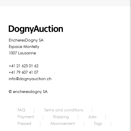
EncheresDogny SA
Espace Montelly
1007 Lausanne
+41 21 625 01 62
+41 79 607 41 07
info@dognyauction.ch
© encheresdogny SA
FAQ
Terms and conditions
Payment
Shipping
Jobs
Pressed
Abonnement
Tags