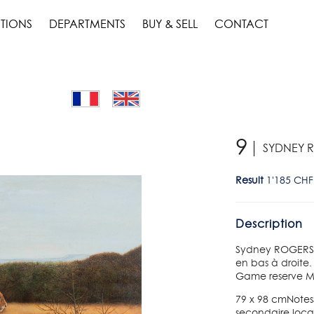
TIONS
DEPARTMENTS
BUY & SELL
CONTACT
9
SYDNEY RO
Result
1'185 CHF
Description
Sydney ROGERS (X
en bas à droite.
Game reserve M
79 x 98 cmNotes
secondaire loca