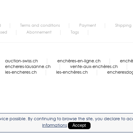
Q
Terms and conditions
Payment
Shipping
ssed
Abonnement
Tags
auction-swiss.ch
enchères-en-ligne.ch
enchèr
encheres-lausanne.ch
vente-aux-enchères.ch
les-encheres.ch
les-enchères.ch
encheresdo
service possible. By continuing to browse the site, you declare to 
Informations
Accept