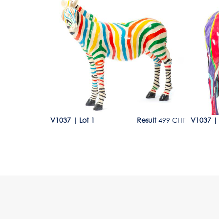
Lot 1
Lot 2
sult
2'745 CHF
V1037
|
Lot 1
Result
499 CHF
V1037