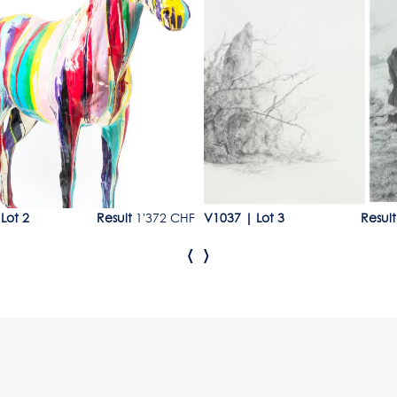
Lot 3
|
Lot 2
Result
1'372 CHF
V1037
|
Lot 3
Result
‹
›