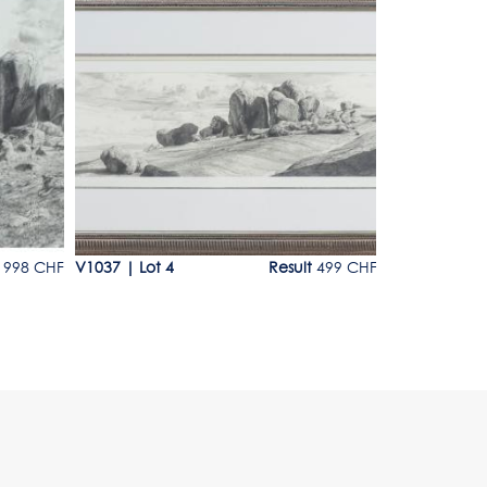
Lot 4
Lot 5
998 CHF
V1037
|
Lot 4
Result
499 CHF
V1037
|
Lot 5