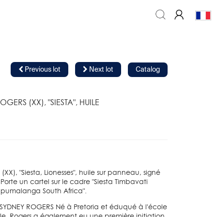
Previous lot
Next lot
Catalog
GERS (XX), "SIESTA", HUILE
X), "Siesta, Lionesses", huile sur panneau, signé
 Porte un cartel sur le cadre "Siesta Timbavati
pumalanga South Africa".
SYDNEY ROGERS Né à Pretoria et éduqué à l'école
le, Rogers a également eu une première initiation