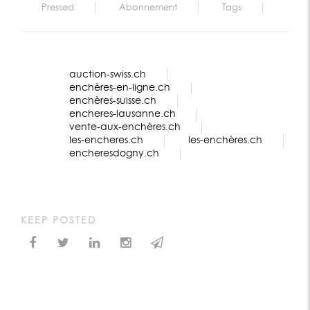
Pressed
Abonnement
Tags
auction-swiss.ch
enchères-en-ligne.ch
enchères-suisse.ch
encheres-lausanne.ch
vente-aux-enchères.ch
les-encheres.ch
les-enchères.ch
encheresdogny.ch
KEEP POSTED