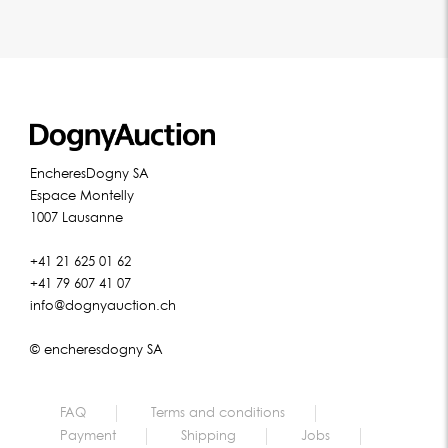
EncheresDogny SA
Espace Montelly
1007 Lausanne
+41 21 625 01 62
+41 79 607 41 07
info@dognyauction.ch
© encheresdogny SA
FAQ
Terms and conditions
Payment
Shipping
Jobs