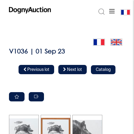
V1036 | 01 Sep 23
Previous lot
Next lot
Catalog