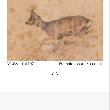
Lot 107
CHF
V1036
|
Lot 107
Estimate
2'000 - 3'000 CHF
V1
‹
›