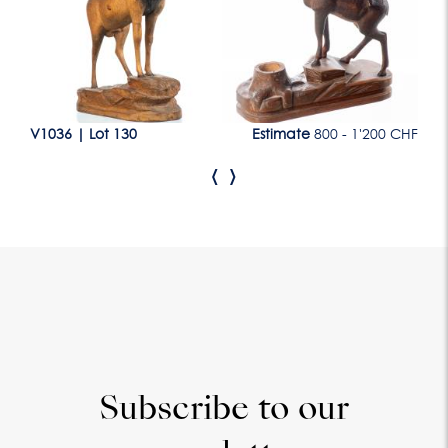
CHF
V1036
|
Lot 130
Estimate
800 - 1'200 CHF
V1
‹
›
Subscribe to our