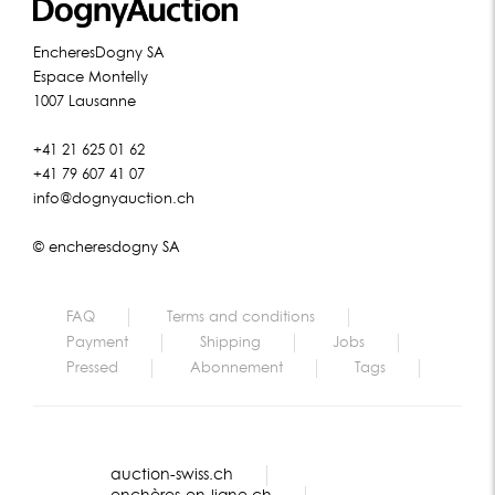
EncheresDogny SA
Espace Montelly
1007 Lausanne
+41 21 625 01 62
+41 79 607 41 07
info@dognyauction.ch
© encheresdogny SA
FAQ
Terms and conditions
Payment
Shipping
Jobs
Pressed
Abonnement
Tags
auction-swiss.ch