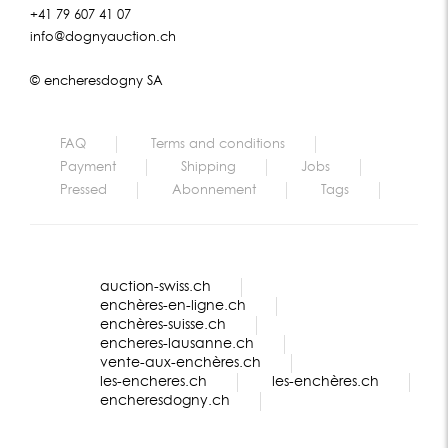
+41 79 607 41 07
info@dognyauction.ch
© encheresdogny SA
FAQ
Terms and conditions
Payment
Shipping
Jobs
Pressed
Abonnement
Tags
auction-swiss.ch
enchères-en-ligne.ch
enchères-suisse.ch
encheres-lausanne.ch
vente-aux-enchères.ch
les-encheres.ch
les-enchères.ch
encheresdogny.ch