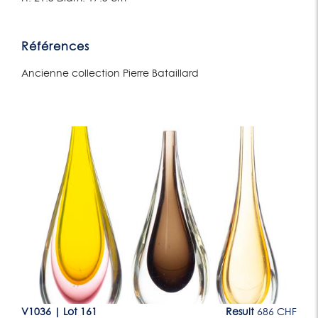
Références
Ancienne collection Pierre Bataillard
Lot 161
CHF
V1036
|
Lot 161
Result
686 CHF
V1