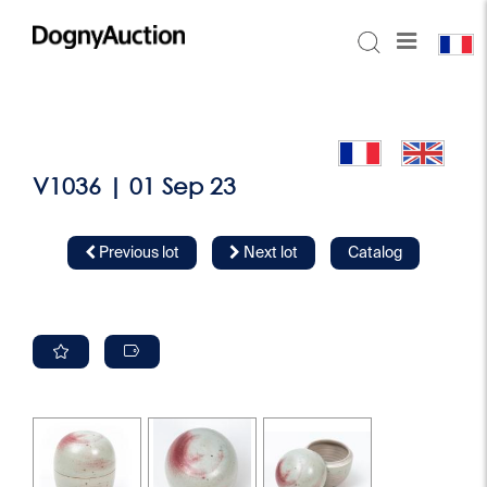
V1036 | 01 Sep 23
Previous lot
Next lot
Catalog