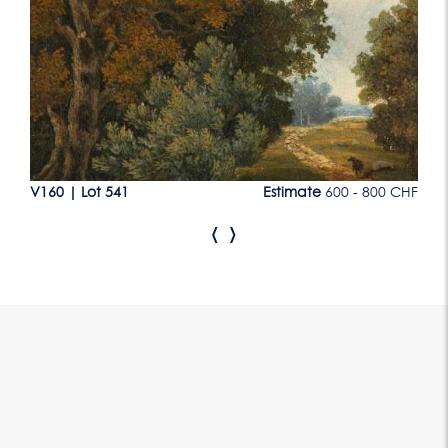
CHF
V160
|
Lot 541
Estimate
600 - 800 CHF
V1
‹
›