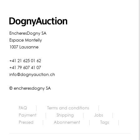
EncheresDogny SA
Espace Montelly
1007 Lausanne
+41 21 625 01 62
+41 79 607 41 07
info@dognyauction.ch
© encheresdogny SA
FAQ
Terms and conditions
Payment
Shipping
Jobs
Pressed
Abonnement
Tags