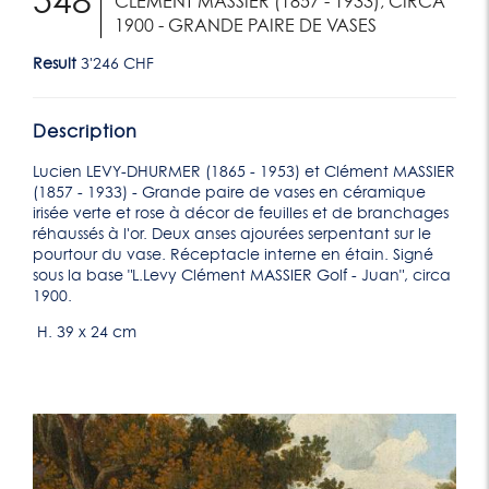
548
CLÉMENT MASSIER (1857 - 1933), CIRCA
1900 - GRANDE PAIRE DE VASES
Result
3'246 CHF
Description
Lucien LEVY-DHURMER (1865 - 1953) et Clément MASSIER
(1857 - 1933) - Grande paire de vases en céramique
irisée verte et rose à décor de feuilles et de branchages
réhaussés à l'or. Deux anses ajourées serpentant sur le
pourtour du vase. Réceptacle interne en étain. Signé
sous la base "L.Levy Clément MASSIER Golf - Juan", circa
1900.
H. 39 x 24 cm
Lot 541