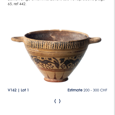
65, ref 442.
Lot 1
CHF
V162
|
Lot 1
Estimate
200 - 300 CHF
V1
‹
›