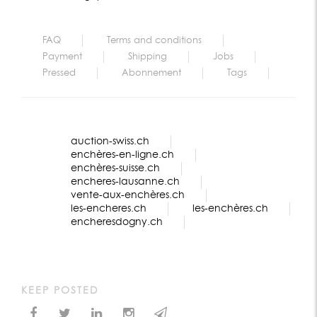
FAQ
Terms and conditions
Payment
Shipping
Jobs
Pressed
Abonnement
Tags
auction-swiss.ch
enchères-en-ligne.ch
enchères-suisse.ch
encheres-lausanne.ch
vente-aux-enchères.ch
les-encheres.ch
les-enchères.ch
encheresdogny.ch
KEEP POSTED