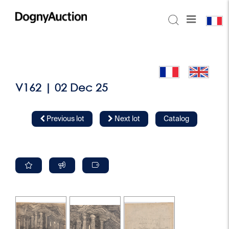
V162 | 02 Dec 25
Previous lot
Next lot
Catalog