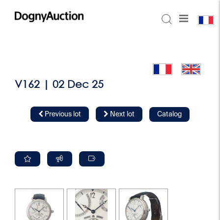
V162 | 02 Dec 25
Previous lot
Next lot
Catalog