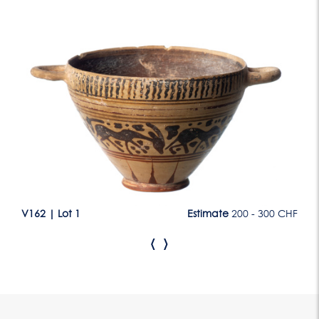
Lot 1
CHF
V162
|
Lot 1
Estimate
200 - 300 CHF
V1
‹
›