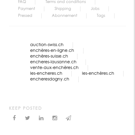
FAQ
Terms and conditions
Payment
Shipping
Jobs
Pressed
Abonnement
Tags
auction-swiss.ch
enchères-en-ligne.ch
enchères-suisse.ch
encheres-lausanne.ch
vente-aux-enchères.ch
les-encheres.ch
les-enchères.ch
encheresdogny.ch
KEEP POSTED