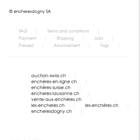
© encheresdogny SA
FAQ
Terms and conditions
Payment
Shipping
Jobs
Pressed
Abonnement
Tags
auction-swiss.ch
enchères-en-ligne.ch
enchères-suisse.ch
encheres-lausanne.ch
vente-aux-enchères.ch
les-encheres.ch
les-enchères.ch
encheresdogny.ch