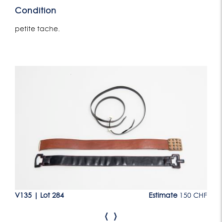
Condition
petite tache.
Lot 284
CHF
V135
|
Lot 284
Estimate
150 CHF
V1
‹
›