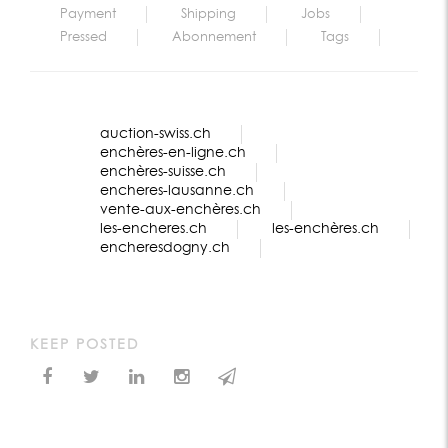
Payment
Shipping
Jobs
Pressed
Abonnement
Tags
auction-swiss.ch
enchères-en-ligne.ch
enchères-suisse.ch
encheres-lausanne.ch
vente-aux-enchères.ch
les-encheres.ch
les-enchères.ch
encheresdogny.ch
KEEP POSTED