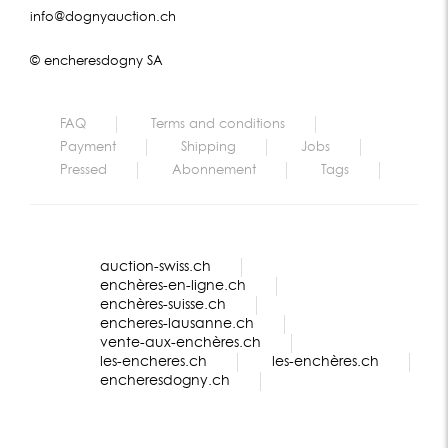
info@dognyauction.ch
© encheresdogny SA
FAQ
Terms and conditions
Payment
Shipping
Jobs
Pressed
Abonnement
Tags
auction-swiss.ch
enchères-en-ligne.ch
enchères-suisse.ch
encheres-lausanne.ch
vente-aux-enchères.ch
les-encheres.ch
les-enchères.ch
encheresdogny.ch