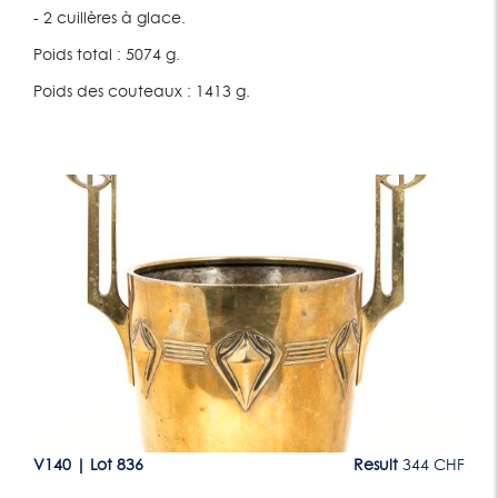
- 2 cuillères à glace.
Poids total : 5074 g.
Poids des couteaux : 1413 g.
Lot 836
CHF
V140
|
Lot 836
Result
344 CHF
V1