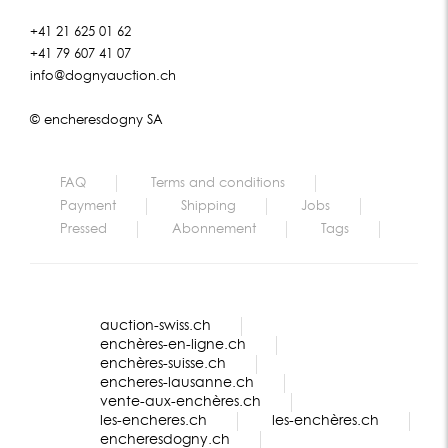
+41 21 625 01 62
+41 79 607 41 07
info@dognyauction.ch
© encheresdogny SA
FAQ
Terms and conditions
Payment
Shipping
Jobs
Pressed
Abonnement
Tags
auction-swiss.ch
enchères-en-ligne.ch
enchères-suisse.ch
encheres-lausanne.ch
vente-aux-enchères.ch
les-encheres.ch
les-enchères.ch
encheresdogny.ch