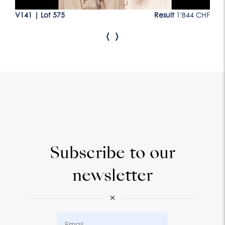
CHF
V141
|
Lot 575
Result
1'844 CHF
V1
‹
›
Subscribe to our
newsletter
×