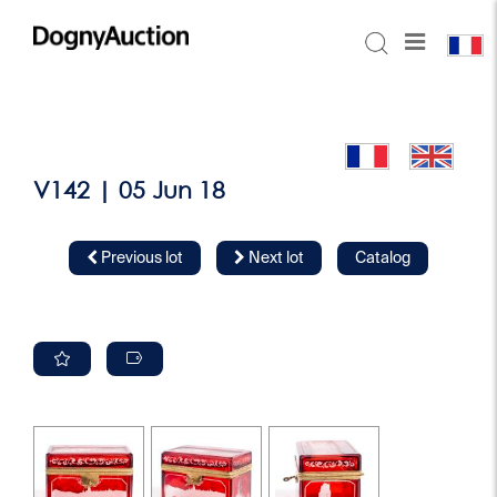
V142 | 05 Jun 18
Previous lot
Next lot
Catalog