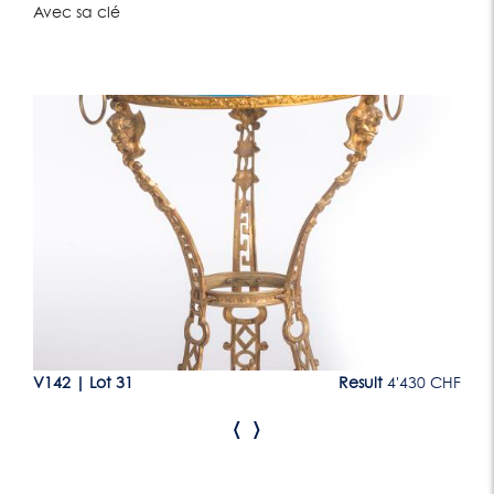
Avec sa clé
Lot 31
CHF
V142
|
Lot 31
Result
4'430 CHF
V1
‹
›