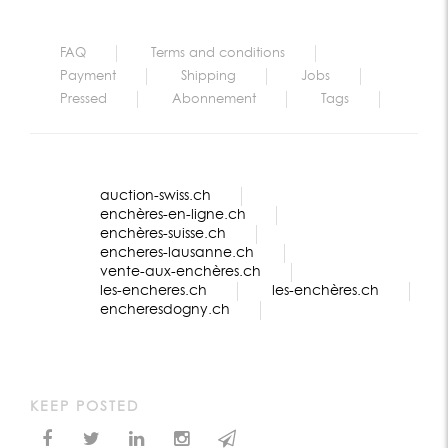
FAQ
Terms and conditions
Payment
Shipping
Jobs
Pressed
Abonnement
Tags
auction-swiss.ch
enchères-en-ligne.ch
enchères-suisse.ch
encheres-lausanne.ch
vente-aux-enchères.ch
les-encheres.ch
les-enchères.ch
encheresdogny.ch
KEEP POSTED