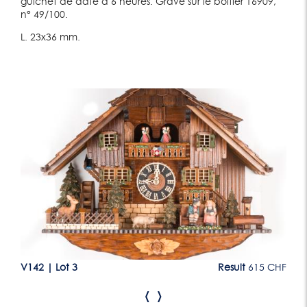
guichet de date à 6 heures. Gravé sur le boîtier 16909,
n° 49/100.
L. 23x36 mm.
Lot 3
CHF
V142
|
Lot 3
Result
615 CHF
V1
‹
›