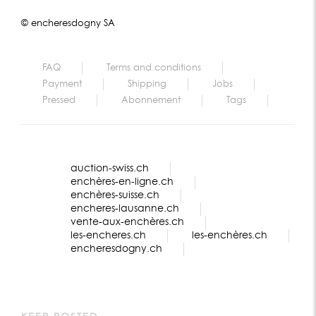
© encheresdogny SA
FAQ
Terms and conditions
Payment
Shipping
Jobs
Pressed
Abonnement
Tags
auction-swiss.ch
enchères-en-ligne.ch
enchères-suisse.ch
encheres-lausanne.ch
vente-aux-enchères.ch
les-encheres.ch
les-enchères.ch
encheresdogny.ch