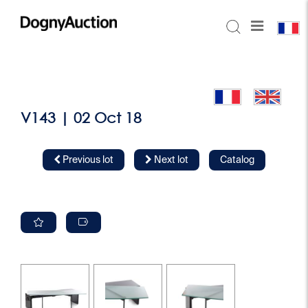
V143 | 02 Oct 18
Previous lot
Next lot
Catalog