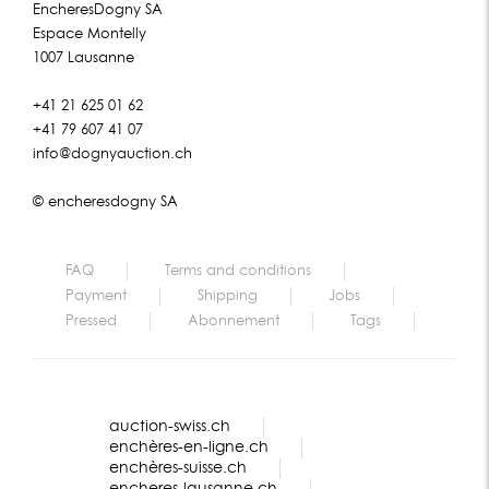
EncheresDogny SA
Espace Montelly
1007 Lausanne
+41 21 625 01 62
+41 79 607 41 07
info@dognyauction.ch
© encheresdogny SA
FAQ
Terms and conditions
Payment
Shipping
Jobs
Pressed
Abonnement
Tags
auction-swiss.ch
enchères-en-ligne.ch
enchères-suisse.ch