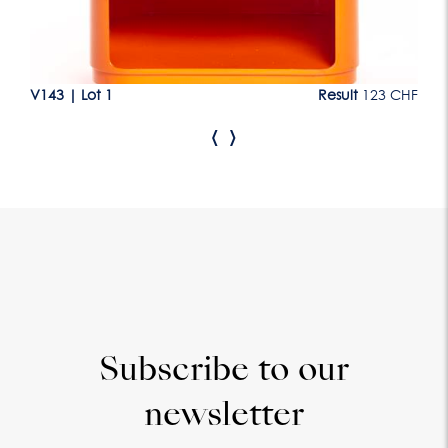
CHF
V143
|
Lot 1
Result
123 CHF
V1
‹
›
Subscribe to our
newsletter