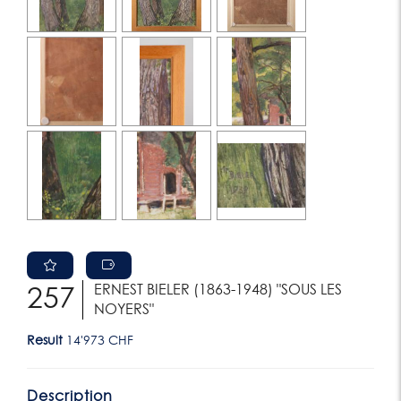
ERNEST BIELER (1863-1948) "SOUS LES
257
NOYERS"
Result
14'973 CHF
Description