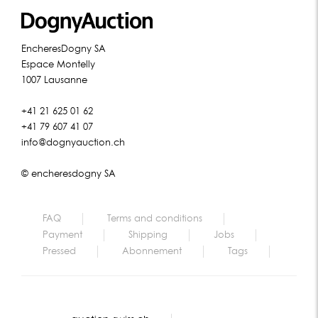
EncheresDogny SA
Espace Montelly
1007 Lausanne
+41 21 625 01 62
+41 79 607 41 07
info@dognyauction.ch
© encheresdogny SA
FAQ
Terms and conditions
Payment
Shipping
Jobs
Pressed
Abonnement
Tags