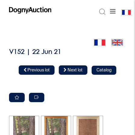
V152 | 22 Jun 21
Previous lot
Next lot
Catalog