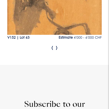
CHF
V152
|
Lot 63
Estimate
4'000 - 6'000 CHF
V1
‹
›
Subscribe to our