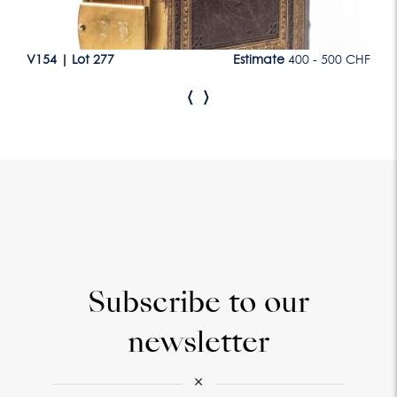
CHF
V154
|
Lot 277
Estimate
400 - 500 CHF
V1
‹
›
Subscribe to our
newsletter
×