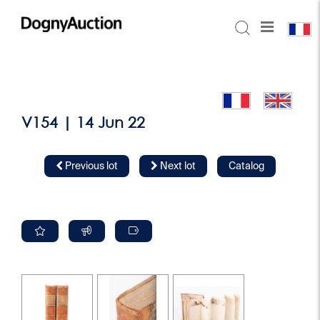
V154 | 14 Jun 22
Previous lot
Next lot
Catalog