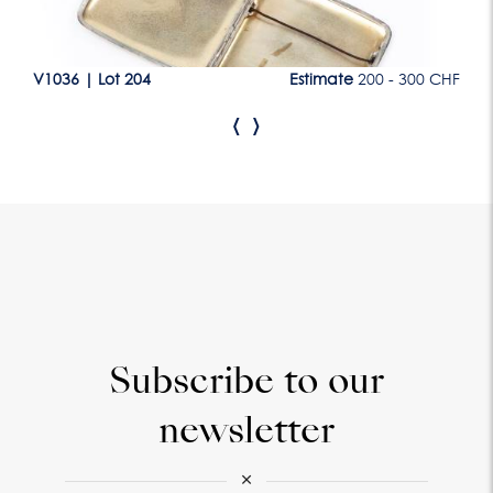
CHF
V1036
|
Lot 204
Estimate
200 - 300 CHF
V1
‹
›
Subscribe to our
newsletter
×