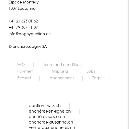
Espace Montelly
1007 Lausanne
+41 21 625 01 62
+41 79 607 41 07
info@dognyauction.ch
© encheresdogny SA
FAQ
Terms and conditions
Payment
Shipping
Jobs
Pressed
Abonnement
Tags
auction-swiss.ch
enchères-en-ligne.ch
enchères-suisse.ch
encheres-lausanne.ch
vente-aux-enchères.ch