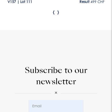
CHF
V157
|
Lot 111
Result
499 CHF
V1
‹
›
Subscribe to our
newsletter
×