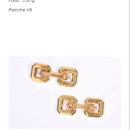
Poids : 5.20 g
Planche VIII
HorlogerieJoaillerie
Lot 111