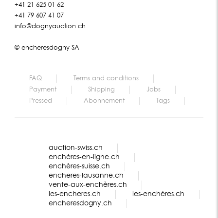
+41 21 625 01 62
+41 79 607 41 07
info@dognyauction.ch
© encheresdogny SA
FAQ
Terms and conditions
Payment
Shipping
Jobs
Pressed
Abonnement
Tags
auction-swiss.ch
enchères-en-ligne.ch
enchères-suisse.ch
encheres-lausanne.ch
vente-aux-enchères.ch
les-encheres.ch
les-enchères.ch
encheresdogny.ch