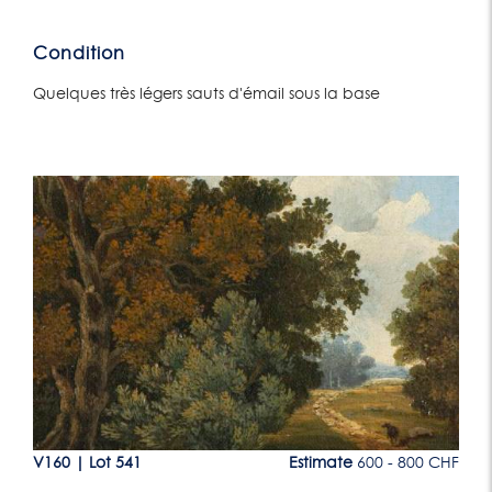
Condition
Quelques très légers sauts d'émail sous la base
Lot 541
CHF
V160
|
Lot 541
Estimate
600 - 800 CHF
V1