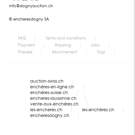
info@dognyauction.ch
© encheresdogny SA
FAQ
Terms and conditions
Payment
Shipping
Jobs
Pressed
Abonnement
Tags
auction-swiss.ch
enchères-en-ligne.ch
enchères-suisse.ch
encheres-lausanne.ch
vente-aux-enchères.ch
les-encheres.ch
les-enchères.ch
encheresdogny.ch