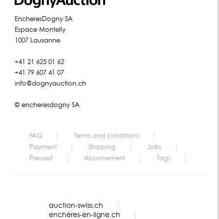
EncheresDogny SA
Espace Montelly
1007 Lausanne
+41 21 625 01 62
+41 79 607 41 07
info@dognyauction.ch
© encheresdogny SA
FAQ
Terms and conditions
Payment
Shipping
Jobs
Pressed
Abonnement
Tags
auction-swiss.ch
enchères-en-ligne.ch