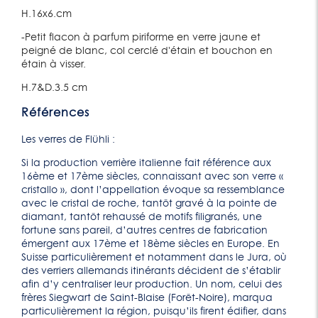
H.16x6.cm
-Petit flacon à parfum piriforme en verre jaune et
peigné de blanc, col cerclé d'étain et bouchon en
étain à visser.
H.7&D.3.5 cm
Références
Les verres de Flühli :
Si la production verrière italienne fait référence aux
16ème et 17ème siècles, connaissant avec son verre «
cristallo », dont l’appellation évoque sa ressemblance
avec le cristal de roche, tantôt gravé à la pointe de
diamant, tantôt rehaussé de motifs filigranés, une
fortune sans pareil, d’autres centres de fabrication
émergent aux 17ème et 18ème siècles en Europe. En
Suisse particulièrement et notamment dans le Jura, où
des verriers allemands itinérants décident de s’établir
afin d’y centraliser leur production. Un nom, celui des
frères Siegwart de Saint-Blaise (Forêt-Noire), marqua
particulièrement la région, puisqu’ils firent édifier, dans