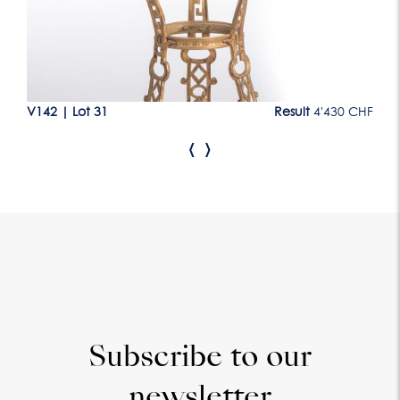
CHF
V142
|
Lot 31
Result
4'430 CHF
V1
‹
›
Subscribe to our
newsletter