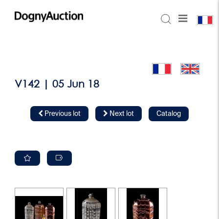
V142 | 05 Jun 18
Previous lot
Next lot
Catalog