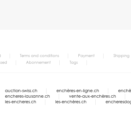
Q
Terms and conditions
Payment
Shipping
ssed
Abonnement
Tags
auction-swiss.ch
enchères-en-ligne.ch
enchèr
encheres-lausanne.ch
vente-aux-enchères.ch
les-encheres.ch
les-enchères.ch
encheresdo