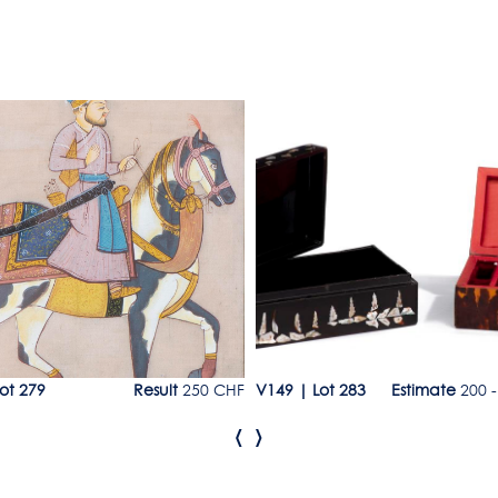
9
Lot 283
ot 279
Result
250 CHF
V149
|
Lot 283
Estimate
200 -
‹
›