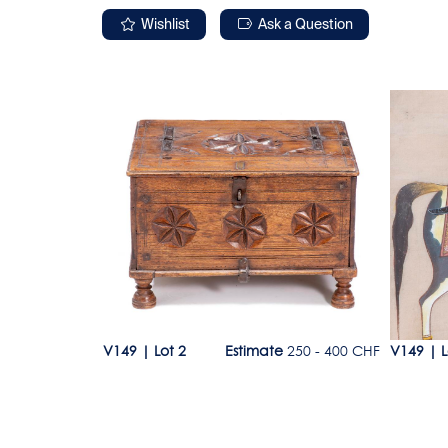
Wishlist
Ask a Question
Lot 2
Lot 27
200 - 300 CHF
V149
|
Lot 2
Estimate
250 - 400 CHF
V149
|
L