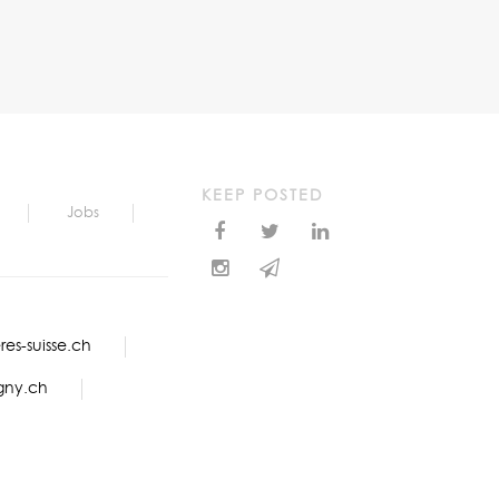
KEEP POSTED
Jobs
es-suisse.ch
gny.ch