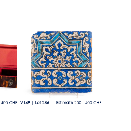
Lot 286
Lot 287
 400 CHF
V149
|
Lot 286
Estimate
200 - 400 CHF
V149
|
Lot 2