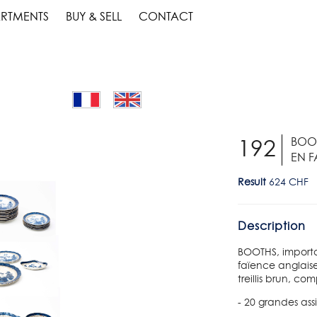
RTMENTS
BUY & SELL
CONTACT
BOOT
192
EN F
Result
624 CHF
Description
BOOTHS, importa
faïence anglais
treillis brun, co
- 20 grandes ass