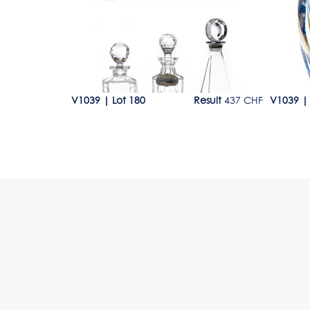
esult
437 CHF
V1039
|
Lot 180
Result
437 CHF
V1039