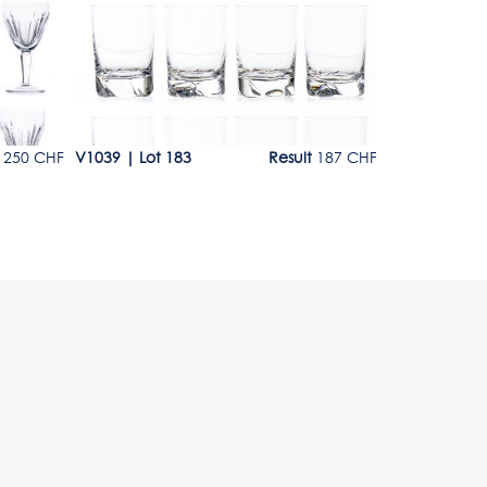
 250 CHF
V1039
|
Lot 183
Result
187 CHF
V1039
|
Lot 