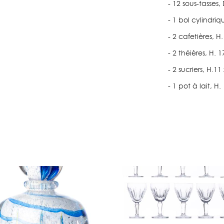
- 12 sous-tasses
- 1 bol cylindri
- 2 cafetières, 
- 2 théières, H.
- 2 sucriers, H.1
- 1 pot à lait, H
FILRE1
1
Lot 182