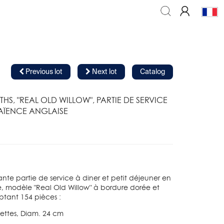
Previous lot
Next lot
Catalog
HS, "REAL OLD WILLOW", PARTIE DE SERVICE
AÏENCE ANGLAISE
nte partie de service à diner et petit déjeuner en
e, modèle "Real Old Willow" à bordure dorée et
mptant 154 pièces :
iettes, Diam. 24 cm