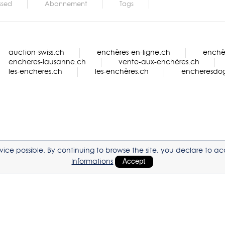
ssed
Abonnement
Tags
auction-swiss.ch
enchères-en-ligne.ch
enchèr
encheres-lausanne.ch
vente-aux-enchères.ch
les-encheres.ch
les-enchères.ch
encheresdo
service possible. By continuing to browse the site, you declare to 
Informations
Accept