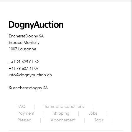
EncheresDogny SA
Espace Montelly
1007 Lausanne
+41 21 625 01 62
+41 79 607 41 07
info@dognyauction.ch
© encheresdogny SA
FAQ
Terms and conditions
Payment
Shipping
Jobs
Pressed
Abonnement
Tags