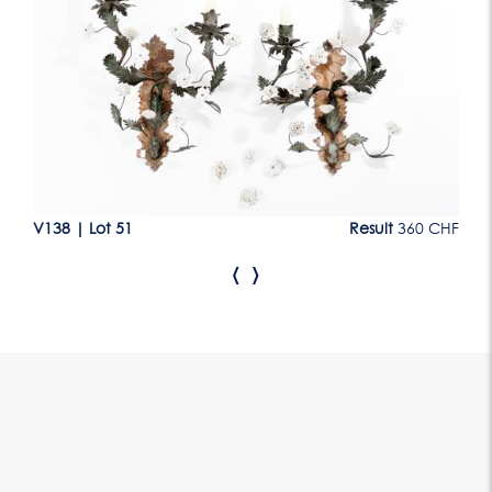
CHF
V138
|
Lot 51
Result
360 CHF
V1
‹
›