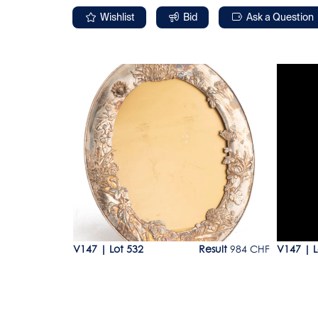
Wishlist
Bid
Ask a Question
Lot 532
Lot 63
esult
123 CHF
V147
|
Lot 532
Result
984 CHF
V147
|
L