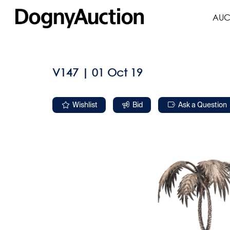
AUC
V147 | 01 Oct 19
Wishlist
Bid
Ask a Question