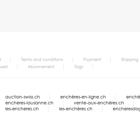
Q
Terms and conditions
Payment
Shipping
ssed
Abonnement
Tags
auction-swiss.ch
enchères-en-ligne.ch
enchèr
encheres-lausanne.ch
vente-aux-enchères.ch
les-encheres.ch
les-enchères.ch
encheresdo