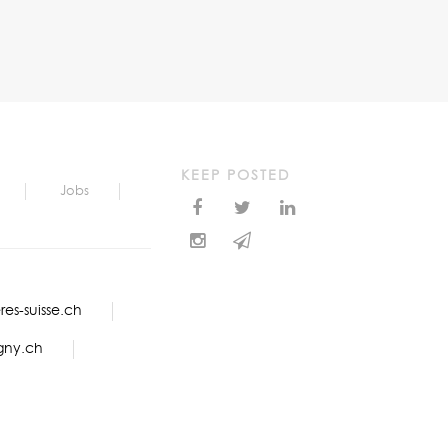
KEEP POSTED
Jobs
es-suisse.ch
gny.ch