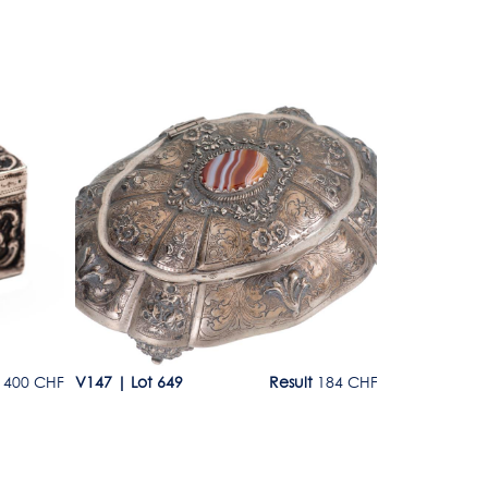
Lot 649
Lot 650
 400 CHF
V147
|
Lot 649
Result
184 CHF
V147
|
Lot 6