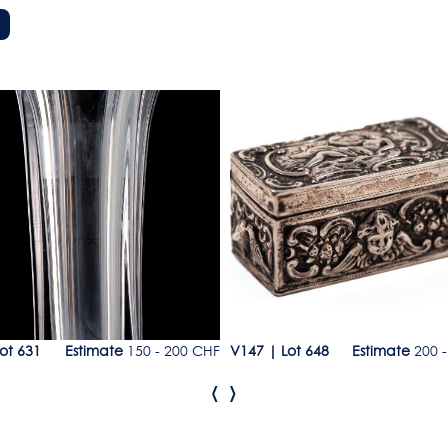
1
Lot 648
ot 631
Estimate
150 - 200 CHF
V147
|
Lot 648
Estimate
200 -
‹
›