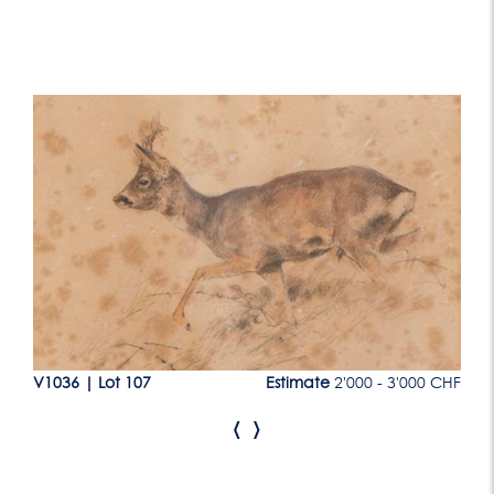
Lot 107
CHF
V1036
|
Lot 107
Estimate
2'000 - 3'000 CHF
V1
‹
›