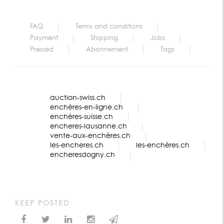
FAQ
Terms and conditions
Payment
Shipping
Jobs
Pressed
Abonnement
Tags
auction-swiss.ch
enchères-en-ligne.ch
enchères-suisse.ch
encheres-lausanne.ch
vente-aux-enchères.ch
les-encheres.ch
les-enchères.ch
encheresdogny.ch
KEEP POSTED