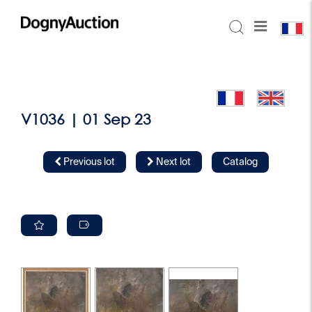
V1036 | 01 Sep 23
Previous lot
Next lot
Catalog