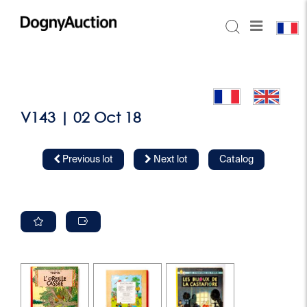
V143 | 02 Oct 18
Previous lot
Next lot
Catalog