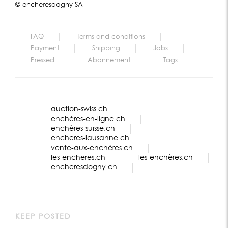
© encheresdogny SA
FAQ
Terms and conditions
Payment
Shipping
Jobs
Pressed
Abonnement
Tags
auction-swiss.ch
enchères-en-ligne.ch
enchères-suisse.ch
encheres-lausanne.ch
vente-aux-enchères.ch
les-encheres.ch
les-enchères.ch
encheresdogny.ch
KEEP POSTED