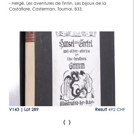
- Hergé, Les aventures de Tintin, Les bijoux de la
Castafiore, Casterman, Tournai, B33.
Lot 289
CHF
V143
|
Lot 289
Result
492 CHF
V1
‹
›