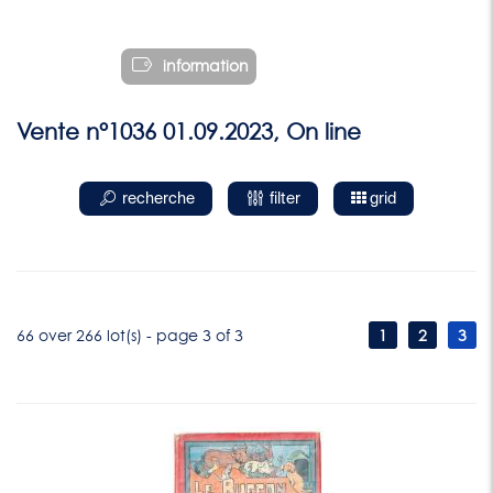
information
Vente n°1036 01.09.2023, On line
recherche
filter
grid
66 over 266 lot(s) - page 3 of 3
1
2
3