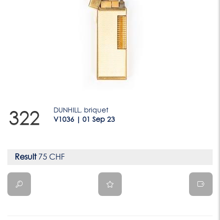
DUNHILL, briquet
322
V1036 | 01 Sep 23
Result
75 CHF