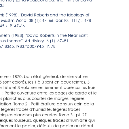
he Holy Land Rediscovered: The Prints of David
 35
arris (1998). "David Roberts and the ideology of
e Muslim World. 38 (1): 47–66. doi:10.1111/j.1478-
5.x. P. 47-66.
nneth (1983). "David Roberts in the Near East:
ous themes". Art History. 6 (1): 67–81.
67-8365.1983.tb00794.x. P. 78
re vers 1870, bon état général, dernier vol. en
 5 sont colorés, les 1 à 3 sont en deux teintes, 3
r tête et 3 volumes entièrement dorés sur les trois
 : Petite ouverture entre les pages de garde et le
es planches plus courtes de marges, légères
dation. Tome 2 : Petit éraflure dans un coin de la
s, lègères traces d'humidité, lègères traces
lques planches plus courtes. Tome 3 : pl. 27
ques rousseurs, quelques traces d'humidité qui
gèrement le papier, défauts de papier au début