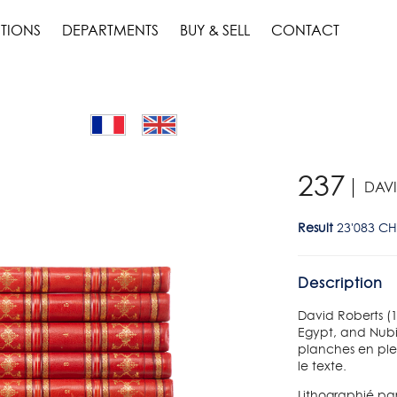
TIONS
DEPARTMENTS
BUY & SELL
CONTACT
237
DAVI
Result
23'083 CH
Description
David Roberts (
Egypt, and Nub
planches en plei
le texte.
Lithographié pa