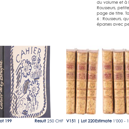
du volume et à l
Rousseurs, petite
page de titre. T
6 : Rousseurs, 
éparses avec pet
9
Lot 220
ot 199
Result
250 CHF
V151
|
Lot 220
Estimate
1'000 - 