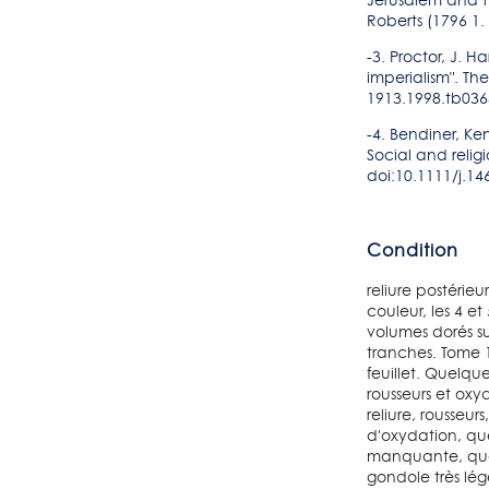
Jerusalem and t
Roberts (1796 1.
-3. Proctor, J. H
imperialism". Th
1913.1998.tb0364
-4. Bendiner, Ke
Social and religi
doi:10.1111/j.14
Condition
reliure postérieu
couleur, les 4 et
volumes dorés su
tranches. Tome 1
feuillet. Quelqu
rousseurs et oxy
reliure, rousseur
d'oxydation, que
manquante, quel
gondole très lé