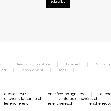
Q
Terms and conditions
Payment
Shipping
ssed
Abonnement
Tags
auction-swiss.ch
enchères-en-ligne.ch
enchèr
encheres-lausanne.ch
vente-aux-enchères.ch
les-encheres.ch
les-enchères.ch
encheresdo