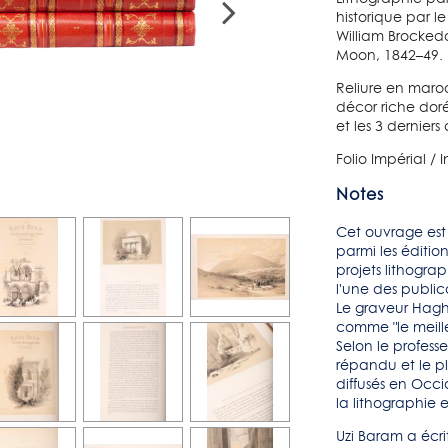
historique par le
William Brockedo
Moon, 1842–49.
Reliure en maroq
décor riche doré
et les 3 derniers 
Folio Impérial /
Notes
Cet ouvrage est 
parmi les édition
projets lithogra
l'une des public
Le graveur Hagh
comme "le meille
Selon le profess
répandu et le pl
diffusés en Occ
la lithographie 
Uzi Baram a écrit