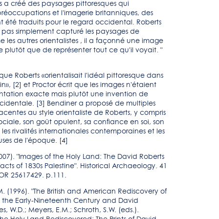
s a créé des paysages pittoresques qui
préoccupations et l'imagerie britanniques, des
 été traduits pour le regard occidental. Roberts
a pas simplement capturé les paysages de
 les autres orientalistes , il a façonné une image
e plutôt que de représenter tout ce qu'il voyait. "
ue Roberts «orientalisait l'idéal pittoresque dans
n», [2] et Proctor écrit que les images n'étaient
ntation exacte mais plutôt une invention de
cidentale. [3] Bendiner a proposé de multiples
jacentes au style orientaliste de Roberts, y compris
ciale, son goût opulent, sa confiance en soi, son
e, les rivalités internationales contemporaines et les
euses de l'époque. [4]
2007). "Images of the Holy Land: The David Roberts
facts of 1830s Palestine". Historical Archaeology. 41
TOR 25617429. p.111.
 M. (1996). "The British and American Rediscovery of
n the Early-Nineteenth Century and David
es, W.D.; Meyers, E.M.; Schroth, S.W. (eds.).