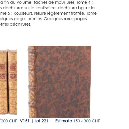
a fin du volume, tâches de mouillures. Tome 4 :
s déchirures sur le frontispice, déchirure bg sur la
ome 5 : Rousseurs, reliure légèrement frottée. Tome
quelques pages brunies. Quelques rares pages
ites déchirures.
Lot 221
Lot 222
1'200 CHF
V151
|
Lot 221
Estimate
150 - 300 CHF
V151
|
Lot 2