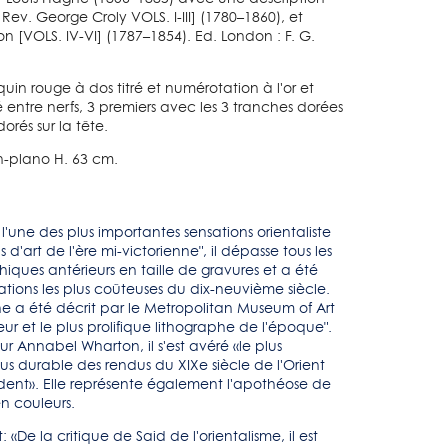
 Rev. George Croly VOLS. I-III] (1780–1860), et
n [VOLS. IV-VI] (1787–1854). Ed. London : F. G.
uin rouge à dos titré et numérotation à l'or et
 entre nerfs, 3 premiers avec les 3 tranches dorées
dorés sur la tête.
 In-plano H. 63 cm.
l'une des plus importantes sensations orientaliste
s d'art de l'ère mi-victorienne", il dépasse tous les
phiques antérieurs en taille de gravures et a été
ations les plus coûteuses du dix-neuvième siècle.
e a été décrit par le Metropolitan Museum of Art
ur et le plus prolifique lithographe de l'époque".
eur Annabel Wharton, il s'est avéré «le plus
us durable des rendus du XIXe siècle de l'Orient
ident». Elle représente également l'apothéose de
en couleurs.
: «De la critique de Said de l'orientalisme, il est