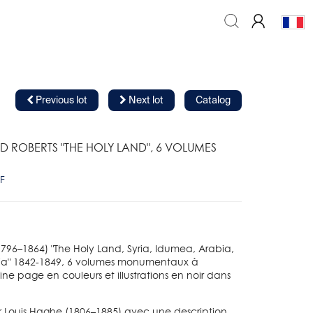
Previous lot
Next lot
Catalog
D ROBERTS "THE HOLY LAND", 6 VOLUMES
F
1796–1864) "The Holy Land, Syria, Idumea, Arabia,
ia" 1842-1849, 6 volumes monumentaux à
ne page en couleurs et illustrations en noir dans
r Louis Haghe (1806–1885) avec une description