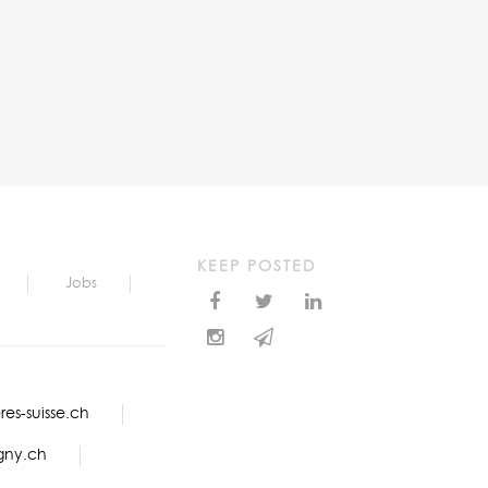
KEEP POSTED
Jobs
es-suisse.ch
gny.ch