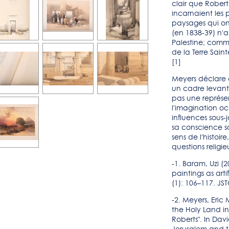
clair que Robert
incarnaient les 
paysages qui ont
(en 1838-39) n'
Palestine; comme
de la Terre Saint
[1]
Meyers déclare q
un cadre levanti
pas une représe
l'imagination oc
influences sous-
sa conscience so
sens de l'histoir
questions religi
-1. Baram, Uzi (
paintings as arti
(1): 106–117. JS
-2. Meyers, Eric
the Holy Land i
Roberts". In Davi