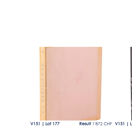
Lot 177
Lot 19
500 - 600 CHF
V151
|
Lot 177
Result
1'872 CHF
V151
|
L