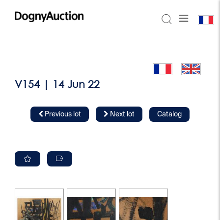
V154 | 14 Jun 22
Previous lot
Next lot
Catalog