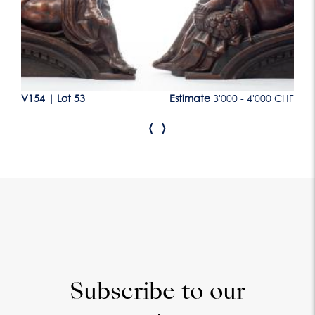
CHF
V154
|
Lot 53
Estimate
3'000 - 4'000 CHF
V1
‹
›
Subscribe to our