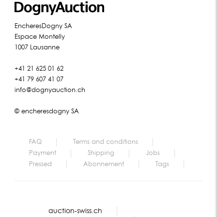
EncheresDogny SA
Espace Montelly
1007 Lausanne
+41 21 625 01 62
+41 79 607 41 07
info@dognyauction.ch
© encheresdogny SA
FAQ
Terms and conditions
Payment
Shipping
Jobs
Pressed
Abonnement
Tags
auction-swiss.ch