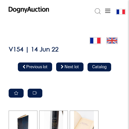
V154 | 14 Jun 22
Previous lot
Next lot
Catalog