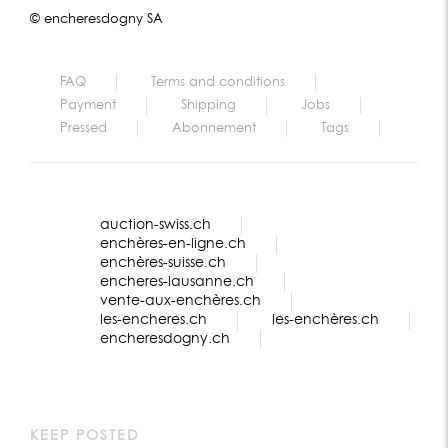
© encheresdogny SA
FAQ
Terms and conditions
Payment
Shipping
Jobs
Pressed
Abonnement
Tags
auction-swiss.ch
enchères-en-ligne.ch
enchères-suisse.ch
encheres-lausanne.ch
vente-aux-enchères.ch
les-encheres.ch
les-enchères.ch
encheresdogny.ch
KEEP POSTED