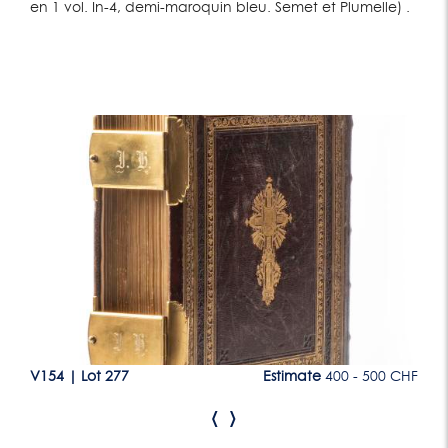
en 1 vol. In-4, demi-maroquin bleu. Semet et Plumelle) .
Lot 277
CHF
V154
|
Lot 277
Estimate
400 - 500 CHF
V1
‹
›